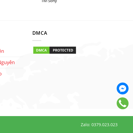
Tivi Sony
DMCA
ên
 Nguyên
o
Zalo: 0379.023.023