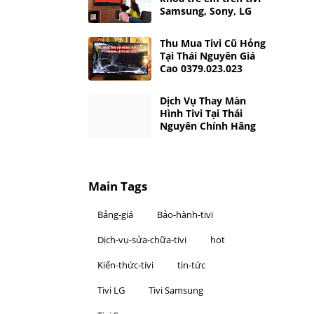
Samsung, Sony, LG
Thu Mua Tivi Cũ Hỏng
Tại Thái Nguyên Giá
Cao 0379.023.023
Dịch Vụ Thay Màn
Hình Tivi Tại Thái
Nguyên Chính Hãng
Main Tags
Bảng-giá
Bảo-hành-tivi
Dịch-vụ-sửa-chữa-tivi
hot
Kiến-thức-tivi
tin-tức
Tivi LG
Tivi Samsung