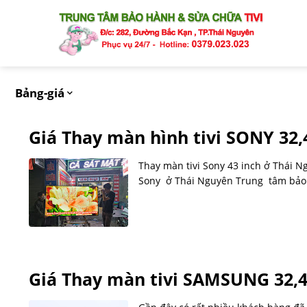
S
k
i
p
t
Bảng-giá
o
c
o
Giá Thay màn hình tivi SONY 32,
n
t
Thay màn tivi Sony 43 inch ở Thái Ng
e
Sony ở Thái Nguyên Trung tâm bảo hà
n
t
Giá Thay màn tivi SAMSUNG 32,4