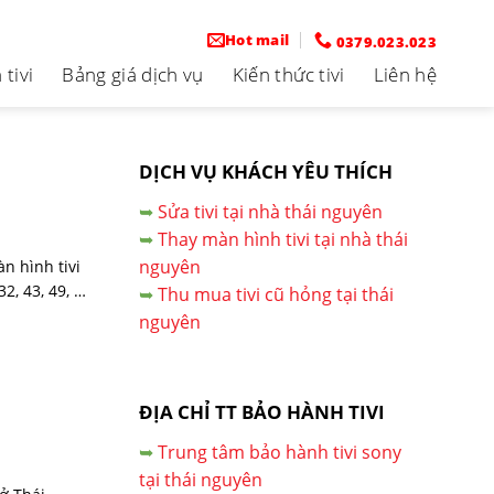
Hot mail
0379.023.023
tivi
Bảng giá dịch vụ
Kiến thức tivi
Liên hệ
DỊCH VỤ KHÁCH YÊU THÍCH
➥
Sửa tivi tại nhà thái nguyên
➥
Thay màn hình tivi tại nhà thái
nguyên
n hình tivi
2, 43, 49, …
➥
Thu mua tivi cũ hỏng tại thái
nguyên
ĐỊA CHỈ TT BẢO HÀNH TIVI
➥
Trung tâm bảo hành tivi sony
tại thái nguyên