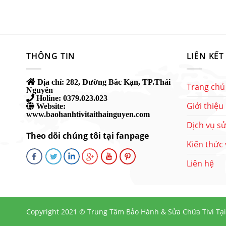
THÔNG TIN
LIÊN KẾT
Địa chỉ:
282, Đường Bắc Kạn, TP.Thái
Trang chủ
Nguyên
Holine:
0379.023.023
Giới thiệu
Website:
www.baohanhtivitaithainguyen.com
Dịch vụ sử
Theo dõi chúng tôi tại fanpage
Kiến thức v
Liên hệ
Copyright 2021 ©
Trung Tâm Bảo Hành & Sửa Chữa Tivi Tạ