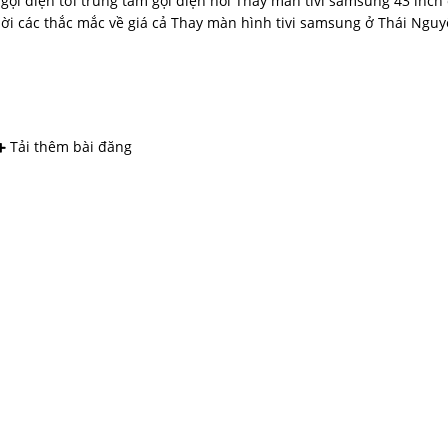
gọi điện tới trung tâm gọi điện hỏi Thay màn tivi samsung 43 inch 
ời các thắc mắc về giá cả Thay màn hình tivi samsung ở Thái Ngu
Tải thêm bài đăng