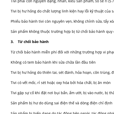
Tivi phải còn nguyên dạng, nhãn, kiểu sản phẩm, số sê ri (S
Tivi bị hư hỏng do chất lượng linh kiện hay lỗi kỹ thuật của 
Phiếu bảo hành tivi còn nguyên vẹn, không chỉnh sửa, tẩy x
Sản phẩm không thuộc trường hợp bị từ chối bảo hành quy 
3. Từ chối bảo hành
Từ chối bảo hành miễn phí đối với những trường hợp vi ph
Không có tem bảo hành khi sửa chữa lần đầu tiên
Tivi bị hư hỏng do thiên tai, sét đánh, hỏa hoạn, côn trùng,
Tivi có vết mốc, rỉ sét hoặc oxy hóa bởi hóa chất, bị ăn mòn
Tivi gặp sự cố khi đặt nơi bụi bẩn, ẩm ướt, bị vào nước, bị 
Sản phẩm bị hư do dùng sai điện thế và dòng điện chỉ định
Sản phẩm bị biến dạng do tác động bên ngoài, tác động nhi