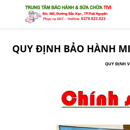
S
k
i
p
t
o
QUY ĐỊNH BẢO HÀNH MI
c
o
n
QUY ĐỊNH V
t
e
n
t