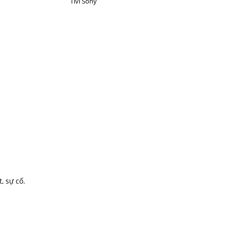
Tivi Sony
, sự cố.