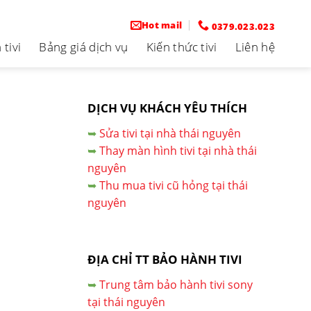
Hot mail
0379.023.023
tivi
Bảng giá dịch vụ
Kiến thức tivi
Liên hệ
DỊCH VỤ KHÁCH YÊU THÍCH
➥
Sửa tivi tại nhà thái nguyên
➥
Thay màn hình tivi tại nhà thái
nguyên
➥
Thu mua tivi cũ hỏng tại thái
nguyên
ĐỊA CHỈ TT BẢO HÀNH TIVI
➥
Trung tâm bảo hành tivi sony
tại thái nguyên