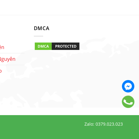
DMCA
ên
 Nguyên
o
Zalo: 0379.023.023