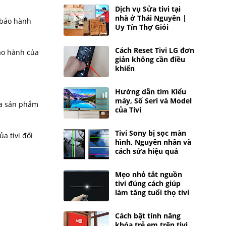
Dịch vụ Sửa tivi tại
nhà ở Thái Nguyên |
n bảo hành
Uy Tín Thợ Giỏi
Cách Reset Tivi LG đơn
bảo hành của
giản không cần điều
khiển
Hướng dẫn tìm Kiểu
máy, Số Seri và Model
ủa sản phẩm
của Tivi
Tivi Sony bị sọc màn
a tivi đổi
hình, Nguyên nhân và
cách sửa hiệu quả
Mẹo nhỏ tắt nguồn
tivi đúng cách giúp
làm tăng tuổi thọ tivi
Cách bật tính năng
khóa trẻ em trên tivi