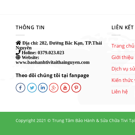
THÔNG TIN
LIÊN KẾT
Địa chỉ:
282, Đường Bắc Kạn, TP.Thái
Trang chủ
Nguyên
Holine:
0379.023.023
Giới thiệu
Website:
www.baohanhtivitaithainguyen.com
Dịch vụ sử
Theo dõi chúng tôi tại fanpage
Kiến thức v
Liên hệ
Copyright 2021 ©
Trung Tâm Bảo Hành & Sửa Chữa Tivi Tạ