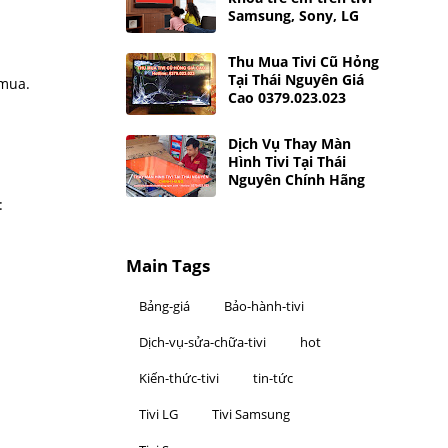
Samsung, Sony, LG
Thu Mua Tivi Cũ Hỏng
Tại Thái Nguyên Giá
 mua.
Cao 0379.023.023
Dịch Vụ Thay Màn
Hình Tivi Tại Thái
Nguyên Chính Hãng
:
Main Tags
Bảng-giá
Bảo-hành-tivi
Dịch-vụ-sửa-chữa-tivi
hot
Kiến-thức-tivi
tin-tức
Tivi LG
Tivi Samsung